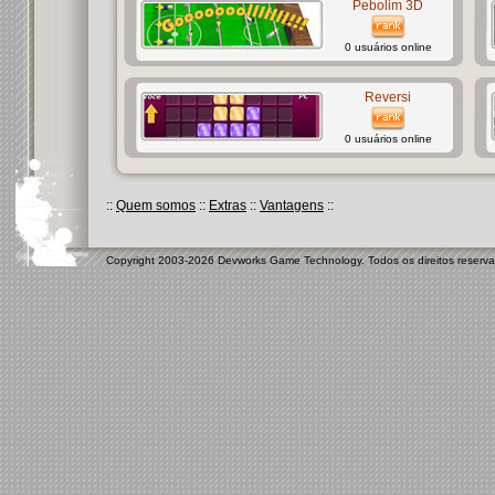
Pebolim 3D
0 usuários online
Reversi
0 usuários online
::
Quem somos
::
Extras
::
Vantagens
::
Copyright 2003-2026 Devworks Game Technology. Todos os direitos reserv