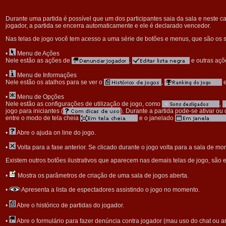
Durante uma partida é possível que um dos participantes saia da sala e neste c
jogador, a partida se encerra automaticamente e ele é declarado vencedor.
Nas telas de jogo você tem acesso a uma série de botões e menus, que são os s
•
Menu de Ações
Nele estão as ações de
,
e outras açõ
•
Menu de Informações
Nele estão os atalhos para se ver o
,
•
Menu de Opções
Nele estão as configurações de utilização de jogo, como
,
jogo para iniciantes (
). Durante a partida pode-se ativar 
entre o modo de tela cheia
e o janelado
•
Abre o ajuda on line do jogo.
•
Volta para a fase anterior. Se clicado durante o jogo volta para a sala de mo
Existem outros botões ilustrativos que aparecem nas demais telas de jogo, são e
•
Mostra os parâmetros de criação de uma sala de jogos aberta.
•
Apresenta a lista de espectadores assistindo o jogo no momento.
•
Abre o histórico de partidas do jogador.
•
Abre o formulário para fazer denúncia contra jogador (mau uso do chat ou an