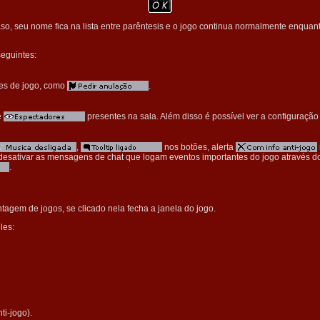
aso, seu nome fica na lista entre parêntesis e o jogo continua normalmente enquan
eguintes:
es de jogo, como
.
e
presentes na sala. Além disso é possível ver a configuração 
,
nos botões, alerta
ou desativar as mensagens de chat que logam eventos importantes do jogo através
.
ntagem de jogos, se clicado nela fecha a janela do jogo.
les:
ti-jogo).